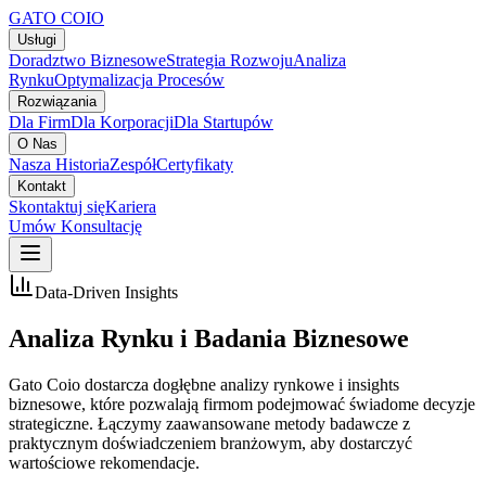
GATO
COIO
Usługi
Doradztwo Biznesowe
Strategia Rozwoju
Analiza
Rynku
Optymalizacja Procesów
Rozwiązania
Dla Firm
Dla Korporacji
Dla Startupów
O Nas
Nasza Historia
Zespół
Certyfikaty
Kontakt
Skontaktuj się
Kariera
Umów Konsultację
Data-Driven Insights
Analiza Rynku i Badania Biznesowe
Gato Coio dostarcza dogłębne analizy rynkowe i insights
biznesowe, które pozwalają firmom podejmować świadome decyzje
strategiczne. Łączymy zaawansowane metody badawcze z
praktycznym doświadczeniem branżowym, aby dostarczyć
wartościowe rekomendacje.