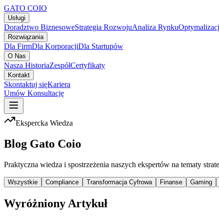
GATO
COIO
Usługi
Doradztwo Biznesowe
Strategia Rozwoju
Analiza Rynku
Optymalizac
Rozwiązania
Dla Firm
Dla Korporacji
Dla Startupów
O Nas
Nasza Historia
Zespół
Certyfikaty
Kontakt
Skontaktuj się
Kariera
Umów Konsultację
Ekspercka Wiedza
Blog Gato Coio
Praktyczna wiedza i spostrzeżenia naszych ekspertów na tematy strat
Wszystkie
Compliance
Transformacja Cyfrowa
Finanse
Gaming
Wyróżniony Artykuł