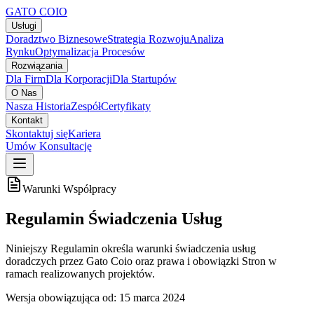
GATO
COIO
Usługi
Doradztwo Biznesowe
Strategia Rozwoju
Analiza
Rynku
Optymalizacja Procesów
Rozwiązania
Dla Firm
Dla Korporacji
Dla Startupów
O Nas
Nasza Historia
Zespół
Certyfikaty
Kontakt
Skontaktuj się
Kariera
Umów Konsultację
Warunki Współpracy
Regulamin Świadczenia Usług
Niniejszy Regulamin określa warunki świadczenia usług
doradczych przez Gato Coio oraz prawa i obowiązki Stron w
ramach realizowanych projektów.
Wersja obowiązująca od: 15 marca 2024