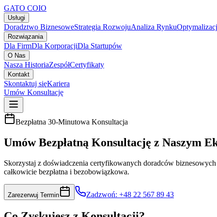
GATO
COIO
Usługi
Doradztwo Biznesowe
Strategia Rozwoju
Analiza Rynku
Optymalizac
Rozwiązania
Dla Firm
Dla Korporacji
Dla Startupów
O Nas
Nasza Historia
Zespół
Certyfikaty
Kontakt
Skontaktuj się
Kariera
Umów Konsultację
Bezpłatna 30-Minutowa Konsultacja
Umów Bezpłatną Konsultację z Naszym E
Skorzystaj z doświadczenia certyfikowanych doradców biznesowych 
całkowicie bezpłatna i bezobowiązkowa.
Zadzwoń: +48 22 567 89 43
Zarezerwuj Termin
Co Zyskujesz z Konsultacji?