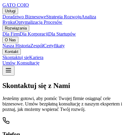
GATO
COIO
Usługi
Doradztwo Biznesowe
Strategia Rozwoju
Analiza
Rynku
Optymalizacja Procesów
Rozwiązania
Dla Firm
Dla Korporacji
Dla Startupów
O Nas
Nasza Historia
Zespół
Certyfikaty
Kontakt
Skontaktuj się
Kariera
Umów Konsultację
Skontaktuj się z Nami
Jesteśmy gotowi, aby pomóc Twojej firmie osiągnąć cele
biznesowe. Umów bezpłatną konsultację z naszym ekspertem i
poznaj, jak możemy wspierać Twój rozwój.
Telefon