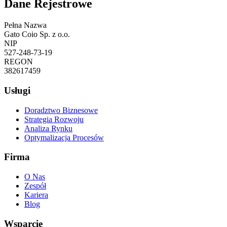
Dane Rejestrowe
Pełna Nazwa
Gato Coio Sp. z o.o.
NIP
527-248-73-19
REGON
382617459
Usługi
Doradztwo Biznesowe
Strategia Rozwoju
Analiza Rynku
Optymalizacja Procesów
Firma
O Nas
Zespół
Kariera
Blog
Wsparcie